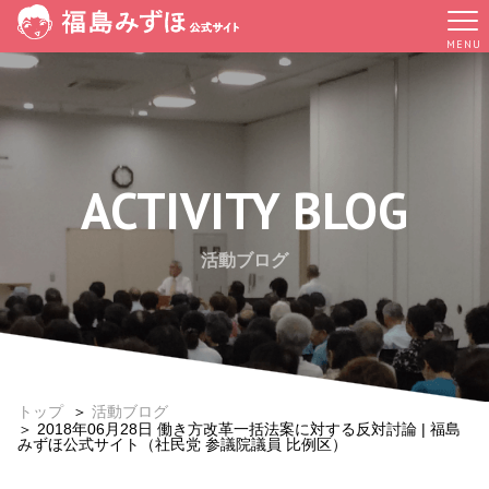
MENU
ACTIVITY BLOG
活動ブログ
トップ
＞
活動ブログ
＞ 2018年06月28日 働き方改革一括法案に対する反対討論 | 福島
みずほ公式サイト（社民党 参議院議員 比例区）