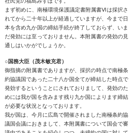
社民党の福島みずほです。
まず初めに、南極環境保護議定書附属書Ⅵは採択さ
れてから二十年以上が経過していますが、今まで日
本を含め九か国の締結手続が終了しておらず、いま
だ発効には至っておりません。本附属書の発効の見
通しはいかがでしょうか。
○国務大臣（茂木敏充君）
御指摘の附属書でありますが、採択の時点で南極条
約協議国であった二十八か国全てが締結した時点で
発効するということにされておりまして、発効のた
めには我が国を含みます残り九か国によります締結
が必要な状況となっております。
我が国は、今月に広島で開催されました南極条約協
議国会議におきまして、本附属書について国会で審
議中であることを紹介しつつ、未締約の国に対して