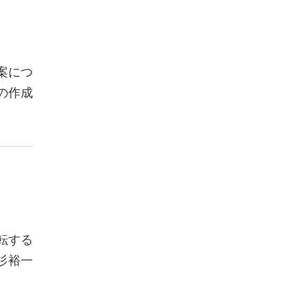
案につ
の作成
転する
杉裕一