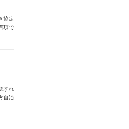
Ａ協定
四項で
認すれ
方自治