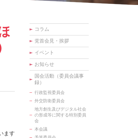
ほ
コラム
党首会見・挨拶
）
イベント
お知らせ
国会活動（委員会議事
録）
行政監視委員会
外交防衛委員会
地方創生及びデジタル社会
の形成等に関する特別委員
会
本会議
います
予算委員会