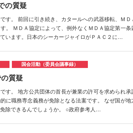
会での質疑
ほです。 前回に引き続き、カタールへの武器移転、ＭＤ
す。 ＭＤＡ協定によって、例外なくＭＤＡ協定第一条
ています。日本のシーカージャイロがＰＡＣ２に…
国会活動（委員会議事録）
会での質疑
ほです。 地方公共団体の首長が兼業の許可を求められ承
的に職務専念義務が免除となる法案です。 なぜ国が地
免除できるんでしょうか。 ○政府参考人…