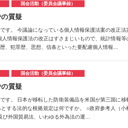
国会活動（委員会議事録）
会での質疑
ほです。 今議論になっている個人情報保護法案の改正法
個人情報保護法の改正はすさまじいもので、統計情報等
歴、犯罪歴、思想、信条といった要配慮個人情報…
国会活動（委員会議事録）
会での質疑
ほです。 日本が移転した防衛装備品を米国が第三国に移
とする法的な根拠規定は何ですか。 ○政府参考人（小
替及び外国貿易法、いわゆる外為法の運…