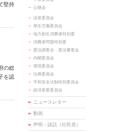
て堅持
公聴会
決算委員会
厚生労働委員会
地方創生消費者特別委
消費者問題特別委
憲法調査会・憲法審査会
内閣委員会
環境委員会
府の総
法務委員会
子を認
平和安全法制特別委員会
…
経済産業委員会
ニュースレター
動画
声明・談話（社民党）