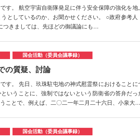
ほです。 航空宇宙自衛隊発足に伴う安全保障の強化を地
うとしているのか、お聞かせください。 ○政府参考人
宙につきましては、先ほどの御議論にも…
国会活動（委員会議事録）
員会での質疑、討論
ほです。 先日、玖珠駐屯地の神式慰霊祭におけることに
かということに、強制ではないという防衛省の答弁だっ
うことで、例えば、二〇二一年二月二十六日、小泉大
国会活動（委員会議事録）