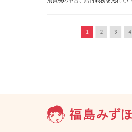
消費税の申告、給付義務を免れてい
1
2
3
4