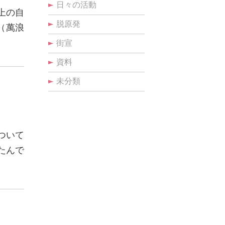
日々の活動
上の自
脱原発
（萬浪
街宣
資料
未分類
ついて
たんで
…