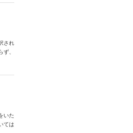
択され
らず、
をいた
いては